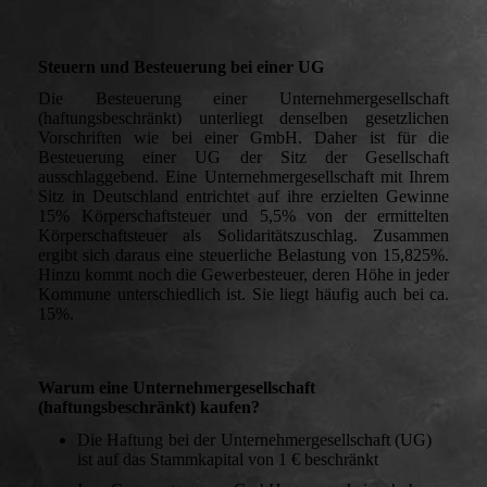
Steuern und Besteuerung bei einer UG
Die Besteuerung einer Unternehmergesellschaft
(haftungsbeschränkt) unterliegt denselben gesetzlichen
Vorschriften wie bei einer GmbH. Daher ist für die
Besteuerung einer UG der Sitz der Gesellschaft
ausschlaggebend. Eine Unternehmergesellschaft mit Ihrem
Sitz in Deutschland entrichtet auf ihre erzielten Gewinne
15% Körperschaftsteuer und 5,5% von der ermittelten
Körperschaftsteuer als Solidaritätszuschlag. Zusammen
ergibt sich daraus eine steuerliche Belastung von 15,825%.
Hinzu kommt noch die Gewerbesteuer, deren Höhe in jeder
Kommune unterschiedlich ist. Sie liegt häufig auch bei ca.
15%.
Warum eine Unternehmergesellschaft
(haftungsbeschränkt) kaufen?
Die Haftung bei der Unternehmergesellschaft (UG)
ist auf das Stammkapital von 1 € beschränkt