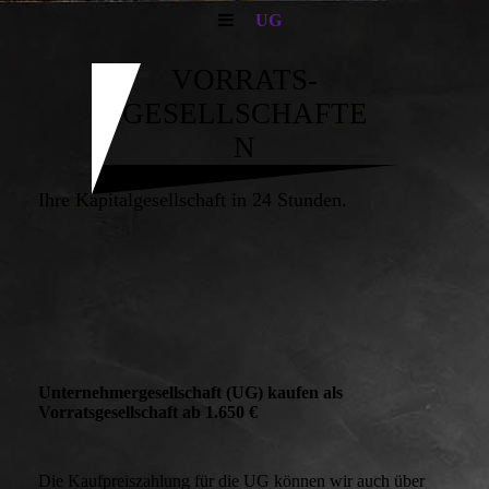
UG
VORRATS-
GESELLSCHAFTE
N
Ihre Kapitalgesellschaft in 24 Stunden.
Unternehmergesellschaft (UG) kaufen als
Vorratsgesellschaft ab 1.650 €
Die Kaufpreiszahlung für die UG können wir auch über