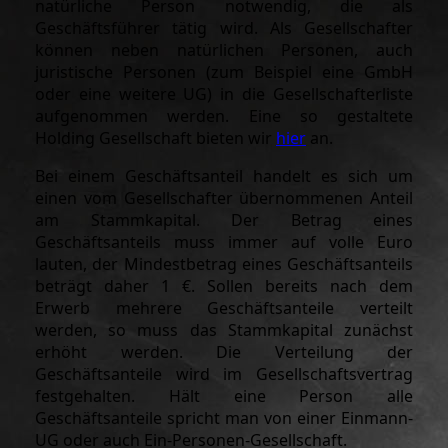
natürliche Person notwendig, die als
Geschäftsführer tätig wird. Als Gesellschafter
können neben natürlichen Personen, auch
juristische Personen (zum Beispiel eine GmbH
oder eine weitere UG) in die Gesellschafterliste
aufgenommen werden. Eine so gestaltete
Holding Gesellschaft bieten wir
hier
an.
Bei einem Geschäftsanteil handelt es sich um
einen vom Gesellschafter übernommenen Anteil
am Stammkapital. Der Betrag eines
Geschäftsanteils muss immer auf volle Euro
lauten, der Mindestbetrag eines Geschäftsanteils
beträgt daher 1 €. Sollen bereits nach dem
Erwerb mehrere Geschäftsanteile verteilt
werden, so muss das Stammkapital zunächst
erhöht werden. Die Verteilung der
Geschäftsanteile wird im Gesellschaftsvertrag
festgehalten. Hält eine Person alle
Geschäftsanteile spricht man von einer Einmann-
UG oder auch Ein-Personen-Gesellschaft
.