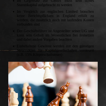
Im Gegensatz zur GmbH muss kein hohes
Stammkapital aufgebracht zu werden
Im Vergleich zur englischen Limited brauchen
keine Berichtspflichten in England erfüllt zu
werden, die zusätzlich noch mit laufenden Kosten
verbunden sind
Der Geschäftsführer ist Angestellter seiner UG und
kann sein Gehalt im Wesentlichen frei festsetzen
und dabei andere Vorgaben beachten
Einbehaltene Gewinne werden mit den günstigen
Steuersätzen für Kapitalgesellschaften versteuert
(z.B. 15% Körperschaftsteuer)