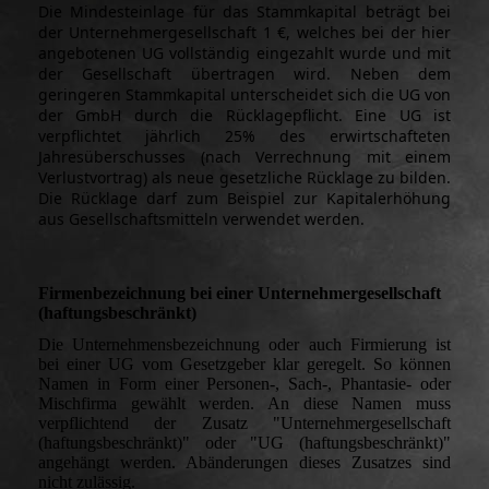
Die Mindesteinlage für das Stammkapital beträgt bei
der Unternehmergesellschaft 1 €, welches bei der hier
angebotenen UG vollständig eingezahlt wurde und mit
der Gesellschaft übertragen wird. Neben dem
geringeren Stammkapital unterscheidet sich die UG von
der GmbH durch die Rücklagepflicht. Eine UG ist
verpflichtet jährlich 25% des erwirtschafteten
Jahresüberschusses (nach Verrechnung mit einem
Verlustvortrag) als neue gesetzliche Rücklage zu bilden.
Die Rücklage darf zum Beispiel zur Kapitalerhöhung
aus Gesellschaftsmitteln verwendet werden.
Firmenbezeichnung bei einer Unternehmergesellschaft
(haftungsbeschränkt)
Die Unternehmensbezeichnung oder auch Firmierung ist
bei einer UG vom Gesetzgeber klar geregelt. So können
Namen in Form einer Personen-, Sach-, Phantasie- oder
Mischfirma gewählt werden. An diese Namen muss
verpflichtend der Zusatz "Unternehmergesellschaft
(haftungsbeschränkt)" oder "UG (haftungsbeschränkt)"
angehängt werden. Abänderungen dieses Zusatzes sind
nicht zulässig.