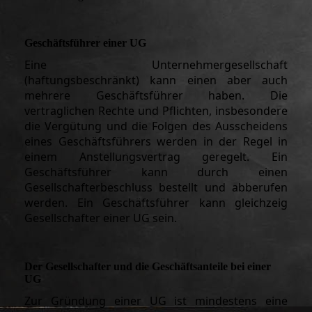
Geschäftsführer einer UG
Eine Unternehmergesellschaft
(haftungsbeschränkt) kann einen aber auch
mehrere Geschäftsführer haben. Die
vertraglichen Rechte und Pflichten, insbesondere
die Vergütung und die Folgen des Ausscheidens
eines Geschäftsführers werden in der Regel in
einem Anstellungsvertrag geregelt. Ein
Geschäftsführer kann durch einen
Gesellschafterbeschluss bestellt und abberufen
werden. Ein Geschäftsführer kann gleichzeig
Gesellschafter einer UG sein.
Der Gesellschafter und die Geschäftsanteile bei einer
UG
Zur Gründung einer UG ist mindestens eine