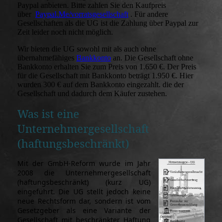
Paypal anbieten. Bitte zahlen Sie den Kaufpreis
über
Paypal.Me/vorratsgesellschaft
. Für andere
Gesellschaften als die UG ist die Zahlung über Paypal zur
Zeit leider noch nicht möglich.
Wir bieten die UG sowohl mit als auch ohne
übernahmefähiges
Bankkonto
an. Die Gesellschaft ohne
Bankkonto erhalten Sie zum Preis von 1.650 €. Der Preis
für die Gesellschaft mit Bankkonto beträgt 1.950 €. Hier
wurden 300 € auf dem Bankkonto eingezahlt. die der
Gesellschaft und dadurch dem Käufer zustehen.
Was ist eine
Unternehmergesellschaft
(haftungsbeschränkt)
Mit der GmbH-Reform wurde im Jahr
2008 die Unternehmergesellschaft
(haftungsbeschränkt) (kurz UG)
eingeführt. Die UG stellt jedoch keine
neue Rechtsform dar, sondern ist vom
Gesetzgeber als eine Variante der
Gesellschaft mit beschränkter Haftung