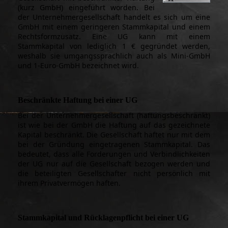
(kurz GmbH) eingeführt worden. Bei
der Unternehmergesellschaft handelt es sich um eine
GmbH mit einem geringeren Stammkapital und einem
Rechtsformzusatz. Eine UG kann mit einem
Stammkapital von lediglich 1 € gegründet werden,
weshalb sie umgangssprachlich auch als Mini-GmbH
und 1-Euro-GmbH bezeichnet wird.
Beschränkte Haftung bei einer UG
Bei der Unternehmergesellschaft (haftungsbeschränkt)
ist wie bei der GmbH die Haftung auf das gezeichnete
Kapital beschränkt. Die Gesellschaft haftet nur mit dem
bei der Gründung eingetragenen Stammkapital. Das
bedeutet, dass alle Forderungen und Verbindlichkeiten
der UG nur auf die Gesellschaft bezogen werden und
die beteiligten Gesellschafter nicht persönlich mit
ihrem Privatvermögen haften.
Stammkapital und Rücklagenpflicht bei einer UG