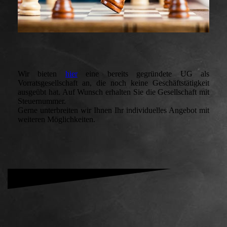
Wir bieten
hier
eine bereits gegründete UG als
Vorratsgesellschaft an, die noch keine Geschäftstätigkeit
ausgeübt hat. Auf Wunsch erhalten Sie die Gesellschaft mit
Steuernummer.
Gerne unterbreiten wir Ihnen Ihr individuelles Angebot mit
weiteren Möglichkeiten.