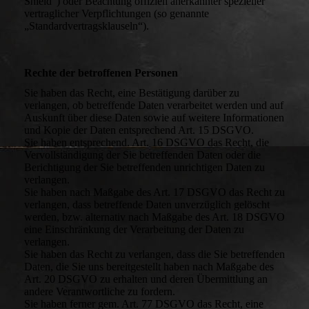
Shield“) oder Beachtung offiziell anerkannter spezieller
vertraglicher Verpflichtungen (so genannte
„Standardvertragsklauseln“).
Rechte der betroffenen Personen
Sie haben das Recht, eine Bestätigung darüber zu
verlangen, ob betreffende Daten verarbeitet werden und auf
Auskunft über diese Daten sowie auf weitere Informationen
und Kopie der Daten entsprechend Art. 15 DSGVO.
Sie haben entsprechend. Art. 16 DSGVO das Recht, die
Vervollständigung der Sie betreffenden Daten oder die
Berichtigung der Sie betreffenden unrichtigen Daten zu
verlangen.
Sie haben nach Maßgabe des Art. 17 DSGVO das Recht zu
verlangen, dass betreffende Daten unverzüglich gelöscht
werden, bzw. alternativ nach Maßgabe des Art. 18 DSGVO
eine Einschränkung der Verarbeitung der Daten zu
verlangen.
Sie haben das Recht zu verlangen, dass die Sie betreffenden
Daten, die Sie uns bereitgestellt haben nach Maßgabe des
Art. 20 DSGVO zu erhalten und deren Übermittlung an
andere Verantwortliche zu fordern.
Sie haben ferner gem. Art. 77 DSGVO das Recht, eine