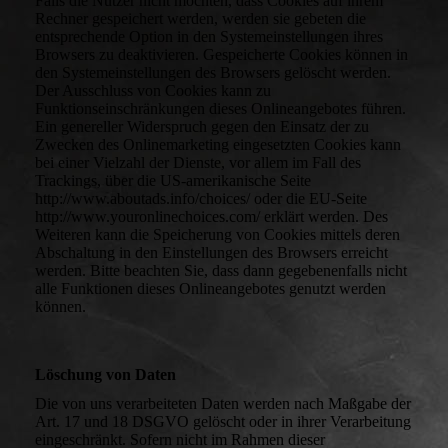
Falls die Nutzer nicht möchten, dass Cookies auf ihrem
Rechner gespeichert werden, werden sie gebeten die
entsprechende Option in den Systemeinstellungen ihres
Browsers zu deaktivieren. Gespeicherte Cookies können in
den Systemeinstellungen des Browsers gelöscht werden.
Der Ausschluss von Cookies kann zu
Funktionseinschränkungen dieses Onlineangebotes führen.
Ein genereller Widerspruch gegen den Einsatz der zu
Zwecken des Onlinemarketing eingesetzten Cookies kann
bei einer Vielzahl der Dienste, vor allem im Fall des
Trackings, über die US-amerikanische Seite
http://www.aboutads.info/choices/ oder die EU-Seite
http://www.youronlinechoices.com/ erklärt werden. Des
Weiteren kann die Speicherung von Cookies mittels deren
Abschaltung in den Einstellungen des Browsers erreicht
werden. Bitte beachten Sie, dass dann gegebenenfalls nicht
alle Funktionen dieses Onlineangebotes genutzt werden
können.
Löschung von Daten
Die von uns verarbeiteten Daten werden nach Maßgabe der
Art. 17 und 18 DSGVO gelöscht oder in ihrer Verarbeitung
eingeschränkt. Sofern nicht im Rahmen dieser