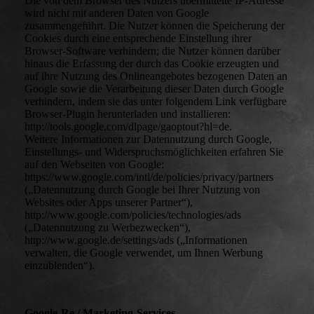
Die von dem Browser des Nutzers übermittelte IP-Adresse
wird nicht mit anderen Daten von Google
zusammengeführt. Die Nutzer können die Speicherung der
Cookies durch eine entsprechende Einstellung ihrer
Browser-Software verhindern; die Nutzer können darüber
hinaus die Erfassung der durch das Cookie erzeugten und
auf ihre Nutzung des Onlineangebotes bezogenen Daten an
Google sowie die Verarbeitung dieser Daten durch Google
verhindern, indem sie das unter folgendem Link verfügbare
Browser-Plugin herunterladen und installieren:
http://tools.google.com/dlpage/gaoptout?hl=de.
Weitere Informationen zur Datennutzung durch Google,
Einstellungs- und Widerspruchsmöglichkeiten erfahren Sie
auf den Webseiten von Google:
https://www.google.com/intl/de/policies/privacy/partners
(„Datennutzung durch Google bei Ihrer Nutzung von
Websites oder Apps unserer Partner“),
http://www.google.com/policies/technologies/ads
(„Datennutzung zu Werbezwecken“),
http://www.google.de/settings/ads („Informationen
verwalten, die Google verwendet, um Ihnen Werbung
einzublenden“).
Google-Re / Marketing-Services