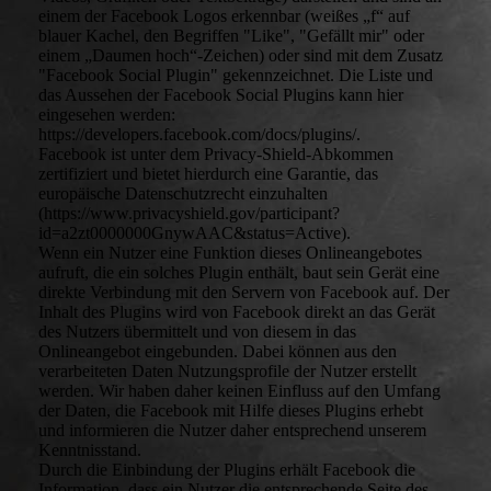
einem der Facebook Logos erkennbar (weißes „f“ auf
blauer Kachel, den Begriffen "Like", "Gefällt mir" oder
einem „Daumen hoch“-Zeichen) oder sind mit dem Zusatz
"Facebook Social Plugin" gekennzeichnet. Die Liste und
das Aussehen der Facebook Social Plugins kann hier
eingesehen werden:
https://developers.facebook.com/docs/plugins/.
Facebook ist unter dem Privacy-Shield-Abkommen
zertifiziert und bietet hierdurch eine Garantie, das
europäische Datenschutzrecht einzuhalten
(https://www.privacyshield.gov/participant?
id=a2zt0000000GnywAAC&status=Active).
Wenn ein Nutzer eine Funktion dieses Onlineangebotes
aufruft, die ein solches Plugin enthält, baut sein Gerät eine
direkte Verbindung mit den Servern von Facebook auf. Der
Inhalt des Plugins wird von Facebook direkt an das Gerät
des Nutzers übermittelt und von diesem in das
Onlineangebot eingebunden. Dabei können aus den
verarbeiteten Daten Nutzungsprofile der Nutzer erstellt
werden. Wir haben daher keinen Einfluss auf den Umfang
der Daten, die Facebook mit Hilfe dieses Plugins erhebt
und informieren die Nutzer daher entsprechend unserem
Kenntnisstand.
Durch die Einbindung der Plugins erhält Facebook die
Information, dass ein Nutzer die entsprechende Seite des