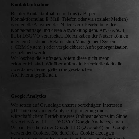
Kontaktaufnahme
Bei der Kontaktaufnahme mit uns (z.B. per
Kontaktformular, E-Mail, Telefon oder via sozialer Medien)
werden die Angaben des Nutzers zur Bearbeitung der
Kontaktanfrage und deren Abwicklung gem. Art. 6 Abs. 1
lit. b) DSGVO verarbeitet. Die Angaben der Nutzer können
in einem Customer-Relationship-Management System
("CRM System") oder vergleichbarer Anfragenorganisation
gespeichert werden.
Wir löschen die Anfragen, sofern diese nicht mehr
erforderlich sind. Wir überprüfen die Erforderlichkeit alle
zwei Jahre; Ferner gelten die gesetzlichen
Archivierungspflichten.
Google Analytics
Wir setzen auf Grundlage unserer berechtigten Interessen
(d.h. Interesse an der Analyse, Optimierung und
wirtschaftlichem Betrieb unseres Onlineangebotes im Sinne
des Art. 6 Abs. 1 lit. f. DSGVO) Google Analytics, einen
Webanalysedienst der Google LLC („Google“) ein. Google
verwendet Cookies. Die durch das Cookie erzeugten
Informationen über Benutzung des Onlineangebotes durch