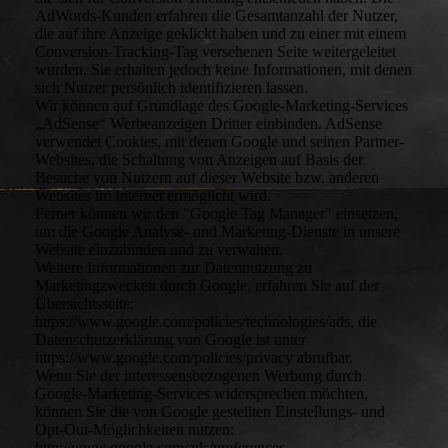
AdWords-Kunden erfahren die Gesamtanzahl der Nutzer,
die auf ihre Anzeige geklickt haben und zu einer mit einem
Conversion-Tracking-Tag versehenen Seite weitergeleitet
wurden. Sie erhalten jedoch keine Informationen, mit denen
sich Nutzer persönlich identifizieren lassen.
Wir können auf Grundlage des Google-Marketing-Services
„AdSense“ Werbeanzeigen Dritter einbinden. AdSense
verwendet Cookies, mit denen Google und seinen Partner-
Websites, die Schaltung von Anzeigen auf Basis der
Besuche von Nutzern auf dieser Website bzw. anderen
Websites im Internet ermöglicht wird.
Ferner können wir den "Google Tag Manager" einsetzen,
um die Google Analyse- und Marketing-Dienste in unsere
Website einzubinden und zu verwalten.
Weitere Informationen zur Datennutzung zu
Marketingzwecken durch Google, erfahren Sie auf der
Übersichtsseite:
https://www.google.com/policies/technologies/ads, die
Datenschutzerklärung von Google ist unter
https://www.google.com/policies/privacy abrufbar.
Wenn Sie der interessensbezogenen Werbung durch
Google-Marketing-Services widersprechen möchten,
können Sie die von Google gestellten Einstellungs- und
Opt-Out-Möglichkeiten nutzen:
http://www.google.com/ads/preferences.