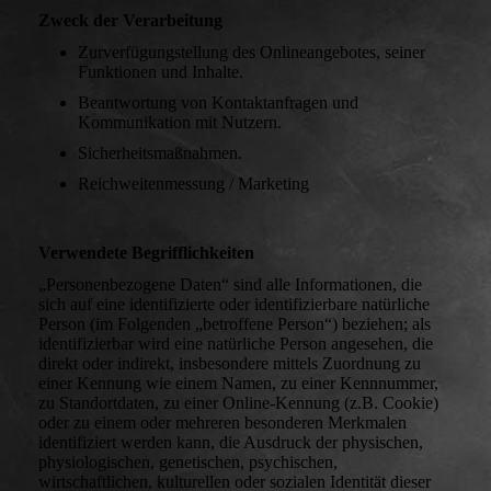
Zweck der Verarbeitung
Zurverfügungstellung des Onlineangebotes, seiner
Funktionen und Inhalte.
Beantwortung von Kontaktanfragen und
Kommunikation mit Nutzern.
Sicherheitsmaßnahmen.
Reichweitenmessung / Marketing
Verwendete Begrifflichkeiten
„Personenbezogene Daten“ sind alle Informationen, die
sich auf eine identifizierte oder identifizierbare natürliche
Person (im Folgenden „betroffene Person“) beziehen; als
identifizierbar wird eine natürliche Person angesehen, die
direkt oder indirekt, insbesondere mittels Zuordnung zu
einer Kennung wie einem Namen, zu einer Kennnummer,
zu Standortdaten, zu einer Online-Kennung (z.B. Cookie)
oder zu einem oder mehreren besonderen Merkmalen
identifiziert werden kann, die Ausdruck der physischen,
physiologischen, genetischen, psychischen,
wirtschaftlichen, kulturellen oder sozialen Identität dieser