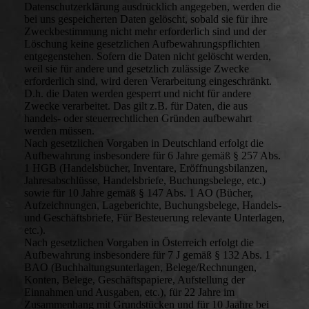
Datenschutzerklärung ausdrücklich angegeben, werden die
bei uns gespeicherten Daten gelöscht, sobald sie für ihre
Zweckbestimmung nicht mehr erforderlich sind und der
Löschung keine gesetzlichen Aufbewahrungspflichten
entgegenstehen. Sofern die Daten nicht gelöscht werden,
weil sie für andere und gesetzlich zulässige Zwecke
erforderlich sind, wird deren Verarbeitung eingeschränkt.
D.h. die Daten werden gesperrt und nicht für andere
Zwecke verarbeitet. Das gilt z.B. für Daten, die aus
handels- oder steuerrechtlichen Gründen aufbewahrt
werden müssen.
Nach gesetzlichen Vorgaben in Deutschland erfolgt die
Aufbewahrung insbesondere für 6 Jahre gemäß § 257 Abs.
1 HGB (Handelsbücher, Inventare, Eröffnungsbilanzen,
Jahresabschlüsse, Handelsbriefe, Buchungsbelege, etc.)
sowie für 10 Jahre gemäß § 147 Abs. 1 AO (Bücher,
Aufzeichnungen, Lageberichte, Buchungsbelege, Handels-
und Geschäftsbriefe, Für Besteuerung relevante Unterlagen,
etc.).
Nach gesetzlichen Vorgaben in Österreich erfolgt die
Aufbewahrung insbesondere für 7 J gemäß § 132 Abs. 1
BAO (Buchhaltungsunterlagen, Belege/Rechnungen,
Konten, Belege, Geschäftspapiere, Aufstellung der
Einnahmen und Ausgaben, etc.), für 22 Jahre im
Zusammenhang mit Grundstücken und für 10 Jaahre bei