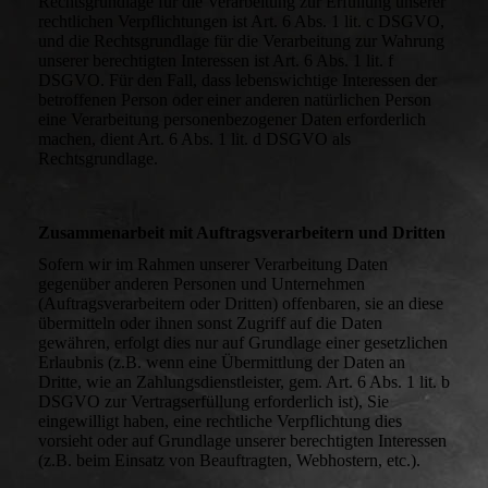
Rechtsgrundlage für die Verarbeitung zur Erfüllung unserer
rechtlichen Verpflichtungen ist Art. 6 Abs. 1 lit. c DSGVO,
und die Rechtsgrundlage für die Verarbeitung zur Wahrung
unserer berechtigten Interessen ist Art. 6 Abs. 1 lit. f
DSGVO. Für den Fall, dass lebenswichtige Interessen der
betroffenen Person oder einer anderen natürlichen Person
eine Verarbeitung personenbezogener Daten erforderlich
machen, dient Art. 6 Abs. 1 lit. d DSGVO als
Rechtsgrundlage.
Zusammenarbeit mit Auftragsverarbeitern und Dritten
Sofern wir im Rahmen unserer Verarbeitung Daten
gegenüber anderen Personen und Unternehmen
(Auftragsverarbeitern oder Dritten) offenbaren, sie an diese
übermitteln oder ihnen sonst Zugriff auf die Daten
gewähren, erfolgt dies nur auf Grundlage einer gesetzlichen
Erlaubnis (z.B. wenn eine Übermittlung der Daten an
Dritte, wie an Zahlungsdienstleister, gem. Art. 6 Abs. 1 lit. b
DSGVO zur Vertragserfüllung erforderlich ist), Sie
eingewilligt haben, eine rechtliche Verpflichtung dies
vorsieht oder auf Grundlage unserer berechtigten Interessen
(z.B. beim Einsatz von Beauftragten, Webhostern, etc.).