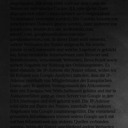
eingebunden. Mit deren Hilfe wird auf dem Gerät der
Nutzer ein individuelles Cookie, d.h. eine kleine Datei
abgespeichert (statt Cookies können auch vergleichbare
Technologien verwendet werden). Die Cookies können von
verschiedenen Domains gesetzt werden, unter anderem von
google.com, doubleclick.net, invitemedia.com,
admeld.com, googlesyndication.com oder
googleadservices.com. In dieser Datei wird vermerkt,
welche Webseiten der Nutzer aufgesucht, für welche
Inhalte er sich interessiert und welche Angebote er geklickt
hat, ferner technische Informationen zum Browser und
Betriebssystem, verweisende Webseiten, Besuchszeit sowie
weitere Angaben zur Nutzung des Onlineangebotes. Es
wird ebenfalls die IP-Adresse der Nutzer erfasst, wobei wir
im Rahmen von Google-Analytics mitteilen, dass die IP-
Adresse innerhalb von Mitgliedstaaten der Europäischen
Union oder in anderen Vertragsstaaten des Abkommens
über den Europäischen Wirtschaftsraum gekürzt und nur in
Ausnahmefällen ganz an einen Server von Google in den
USA übertragen und dort gekürzt wird. Die IP-Adresse
wird nicht mit Daten des Nutzers innerhalb von anderen
Angeboten von Google zusammengeführt. Die vorstehend
genannten Informationen können seitens Google auch mit
solchen Informationen aus anderen Quellen verbunden
werden. Wenn der Nutzer anschließend andere Webseiten