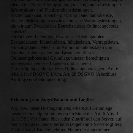
dienen der Zurverfügungstellung der folgenden Leistungen:
Infrastruktur- und Plattformdienstleistungen,
Rechenkapazität, Speicherplatz und Datenbankdienste,
Sicherheitsleistungen sowie technische Wartungsleistungen,
die wir zum Zwecke des Betriebs dieses Onlineangebotes
einsetzen.
Hierbei verarbeiten wir, bzw. unser Hostinganbieter
Bestandsdaten, Kontaktdaten, Inhaltsdaten, Vertragsdaten,
Nutzungsdaten, Meta- und Kommunikationsdaten von
Kunden, Interessenten und Besuchern dieses
Onlineangebotes auf Grundlage unserer berechtigten
Interessen an einer effizienten und sicheren
Zurverfügungstellung dieses Onlineangebotes gem. Art. 6
Abs. 1 lit. f DSGVO i.V.m. Art. 28 DSGVO (Abschluss
Auftragsverarbeitungsvertrag).
Erhebung von Zugriffsdaten und Logfiles
Wir, bzw. unser Hostinganbieter, erhebt auf Grundlage
unserer berechtigten Interessen im Sinne des Art. 6 Abs. 1
lit. f. DSGVO Daten über jeden Zugriff auf den Server, auf
dem sich dieser Dienst befindet (sogenannte Serverlogfiles).
Zu den Zugriffsdaten gehören Name der abgerufenen