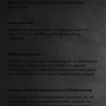
Beschwerde bei der zuständigen Aufsichtsbehörde
einzureichen.
Widerrufsrecht
Sie haben das Recht, erteilte Einwilligungen gem. Art. 7
Abs. 3 DSGVO mit Wirkung für die Zukunft zu
widerrufen.
Widerspruchsrecht
Sie können der künftigen Verarbeitung der Sie betreffenden
Daten nach Maßgabe des Art. 21 DSGVO jederzeit
widersprechen. Der Widerspruch kann insbesondere gegen
die Verarbeitung für Zwecke der Direktwerbung erfolgen.
Cookies und Widerspruchsrecht bei Direktwerbung
Als „Cookies“ werden kleine Dateien bezeichnet, die auf
Rechnern der Nutzer gespeichert werden. Innerhalb der
Cookies können unterschiedliche Angaben gespeichert