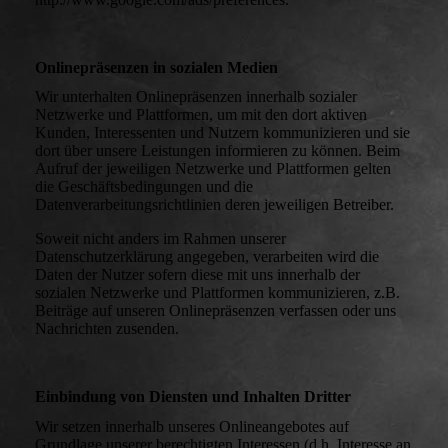
Onlinepräsenzen in sozialen Medien
Wir unterhalten Onlinepräsenzen innerhalb sozialer
Netzwerke und Plattformen, um mit den dort aktiven
Kunden, Interessenten und Nutzern kommunizieren und sie
dort über unsere Leistungen informieren zu können. Beim
Aufruf der jeweiligen Netzwerke und Plattformen gelten
die Geschäftsbedingungen und die
Datenverarbeitungsrichtlinien deren jeweiligen Betreiber.
Soweit nicht anders im Rahmen unserer
Datenschutzerklärung angegeben, verarbeiten wird die
Daten der Nutzer sofern diese mit uns innerhalb der
sozialen Netzwerke und Plattformen kommunizieren, z.B.
Beiträge auf unseren Onlinepräsenzen verfassen oder uns
Nachrichten zusenden.
Einbindung von Diensten und Inhalten Dritter
Wir setzen innerhalb unseres Onlineangebotes auf
Grundlage unserer berechtigten Interessen (d.h. Interesse an