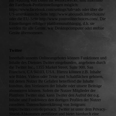
zur Nutzung von Daten für Werbezwecke, sind innerhalb
der Facebook-Profileinstellungen möglich:
https://www.facebook.com/settings?tab=ads oder über die
US-amerikanische Seite http://www.aboutads.info/choices/
oder die EU-Seite http://www.youronlinechoices.com/. Die
Einstellungen erfolgen plattformunabhängig, d.h. sie
werden für alle Geräte, wie Desktopcomputer oder mobile
Geräte übernommen.
Twitter
Innerhalb unseres Onlineangebotes können Funktionen und
Inhalte des Dienstes Twitter eingebunden, angeboten durch
die Twitter Inc., 1355 Market Street, Suite 900, San
Francisco, CA 94103, USA. Hierzu können z.B. Inhalte
wie Bilder, Videos oder Texte und Schaltflächen gehören,
mit denen Nutzer Ihr Gefallen betreffend die Inhalte
kundtun, den Verfassern der Inhalte oder unsere Beiträge
abonnieren können. Sofern die Nutzer Mitglieder der
Plattform Twitter sind, kann Twitter den Aufruf der o.g.
Inhalte und Funktionen den dortigen Profilen der Nutzer
zuordnen. Datenschutzerklärung von Instgram:
https://twitter.com/de/privacy. Twitter ist unter dem Privacy-
Shield-Abkommen zertifiziert und bietet hierdurch eine