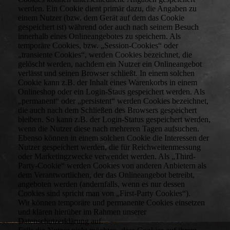
werden. Ein Cookie dient primär dazu, die Angaben zu
einem Nutzer (bzw. dem Gerät auf dem das Cookie
gespeichert ist) während oder auch nach seinem Besuch
innerhalb eines Onlineangebotes zu speichern. Als
temporäre Cookies, bzw. „Session-Cookies“ oder
„transiente Cookies“, werden Cookies bezeichnet, die
gelöscht werden, nachdem ein Nutzer ein Onlineangebot
verlässt und seinen Browser schließt. In einem solchen
Cookie kann z.B. der Inhalt eines Warenkorbs in einem
Onlineshop oder ein Login-Staus gespeichert werden. Als
„permanent“ oder „persistent“ werden Cookies bezeichnet,
die auch nach dem Schließen des Browsers gespeichert
bleiben. So kann z.B. der Login-Status gespeichert werden,
wenn die Nutzer diese nach mehreren Tagen aufsuchen.
Ebenso können in einem solchen Cookie die Interessen der
Nutzer gespeichert werden, die für Reichweitenmessung
oder Marketingzwecke verwendet werden. Als „Third-
Party-Cookie“ werden Cookies von anderen Anbietern als
dem Verantwortlichen, der das Onlineangebot betreibt,
angeboten werden (andernfalls, wenn es nur dessen
Cookies sind spricht man von „First-Party Cookies“).
Wir können temporäre und permanente Cookies einsetzen
und klären hierüber im Rahmen unserer
Datenschutzerklärung auf.