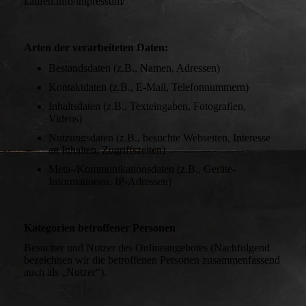
kaufen.info/impressum/
Arten der verarbeiteten Daten:
Bestandsdaten (z.B., Namen, Adressen)
Kontaktdaten (z.B., E-Mail, Telefonnummern)
Inhaltsdaten (z.B., Texteingaben, Fotografien,
Videos)
Nutzungsdaten (z.B., besuchte Webseiten, Interesse
an Inhalten, Zugriffszeiten)
Meta-/Kommunikationsdaten (z.B., Geräte-
Informationen, IP-Adressen)
Kategorien betroffener Personen
Besucher und Nutzer des Onlineangebotes (Nachfolgend
bezeichnen wir die betroffenen Personen zusammenfassend
auch als „Nutzer“).