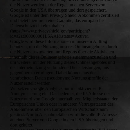
die Nutzer werden in der Regel an einen Server von
Google in den USA übertragen und dort gespeichert.
Google ist unter dem Privacy-Shield-Abkommen zertifiziert
und bietet hierdurch eine Garantie, das europäische
Datenschutzrecht einzuhalten
(https://www.privacyshield.gov/participant?
id=a2zt000000001L5AAI&status=Active).
Google wird diese Informationen in unserem Auftrag
benutzen, um die Nutzung unseres Onlineangebotes durch
die Nutzer auszuwerten, um Reports über die Aktivitäten
innerhalb dieses Onlineangebotes zusammenzustellen und
um weitere, mit der Nutzung dieses Onlineangebotes und
der Internetnutzung verbundene Dienstleistungen, uns
gegenüber zu erbringen. Dabei können aus den
verarbeiteten Daten pseudonyme Nutzungsprofile der
Nutzer erstellt werden.
Wir setzen Google Analytics nur mit aktivierter IP-
Anonymisierung ein. Das bedeutet, die IP-Adresse der
Nutzer wird von Google innerhalb von Mitgliedstaaten der
Europäischen Union oder in anderen Vertragsstaaten des
Abkommens über den Europäischen Wirtschaftsraum
gekürzt. Nur in Ausnahmefällen wird die volle IP-Adresse
an einen Server von Google in den USA übertragen und
dort gekürzt.