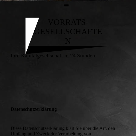
VORRATS-
GESELLSCHAFTE
N
Ihre Kapitalgesellschaft in 24 Stunden.
Datenschutzerklärung
Diese Datenschutzerklärung klärt Sie über die Art, den
Umfang und Zweck der Verarbeitung von