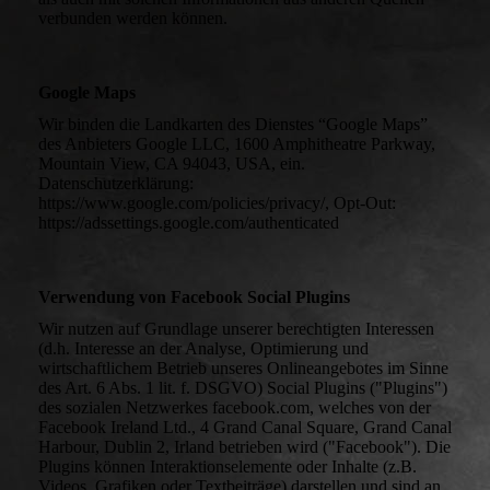
verbunden werden können.
Google Maps
Wir binden die Landkarten des Dienstes “Google Maps”
des Anbieters Google LLC, 1600 Amphitheatre Parkway,
Mountain View, CA 94043, USA, ein.
Datenschutzerklärung:
https://www.google.com/policies/privacy/, Opt-Out:
https://adssettings.google.com/authenticated
Verwendung von Facebook Social Plugins
Wir nutzen auf Grundlage unserer berechtigten Interessen
(d.h. Interesse an der Analyse, Optimierung und
wirtschaftlichem Betrieb unseres Onlineangebotes im Sinne
des Art. 6 Abs. 1 lit. f. DSGVO) Social Plugins ("Plugins")
des sozialen Netzwerkes facebook.com, welches von der
Facebook Ireland Ltd., 4 Grand Canal Square, Grand Canal
Harbour, Dublin 2, Irland betrieben wird ("Facebook"). Die
Plugins können Interaktionselemente oder Inhalte (z.B.
Videos, Grafiken oder Textbeiträge) darstellen und sind an