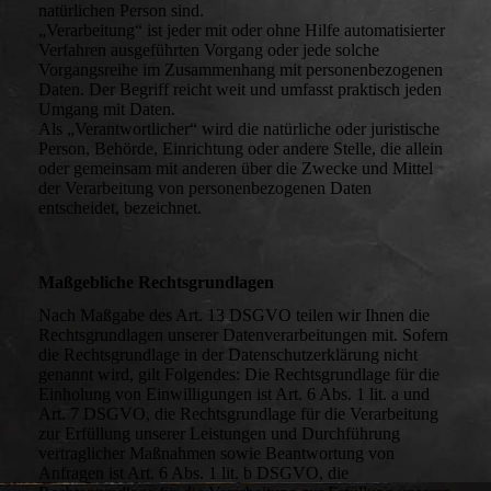
natürlichen Person sind.
„Verarbeitung“ ist jeder mit oder ohne Hilfe automatisierter
Verfahren ausgeführten Vorgang oder jede solche
Vorgangsreihe im Zusammenhang mit personenbezogenen
Daten. Der Begriff reicht weit und umfasst praktisch jeden
Umgang mit Daten.
Als „Verantwortlicher“ wird die natürliche oder juristische
Person, Behörde, Einrichtung oder andere Stelle, die allein
oder gemeinsam mit anderen über die Zwecke und Mittel
der Verarbeitung von personenbezogenen Daten
entscheidet, bezeichnet.
Maßgebliche Rechtsgrundlagen
Nach Maßgabe des Art. 13 DSGVO teilen wir Ihnen die
Rechtsgrundlagen unserer Datenverarbeitungen mit. Sofern
die Rechtsgrundlage in der Datenschutzerklärung nicht
genannt wird, gilt Folgendes: Die Rechtsgrundlage für die
Einholung von Einwilligungen ist Art. 6 Abs. 1 lit. a und
Art. 7 DSGVO, die Rechtsgrundlage für die Verarbeitung
zur Erfüllung unserer Leistungen und Durchführung
vertraglicher Maßnahmen sowie Beantwortung von
Anfragen ist Art. 6 Abs. 1 lit. b DSGVO, die