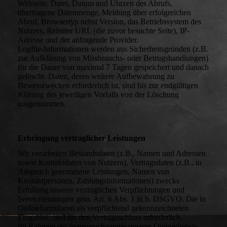
Webseite, Datei, Datum und Uhrzeit des Abrufs,
übertragene Datenmenge, Meldung über erfolgreichen
Abruf, Browsertyp nebst Version, das Betriebssystem des
Nutzers, Referrer URL (die zuvor besuchte Seite), IP-
Adresse und der anfragende Provider.
Logfile-Informationen werden aus Sicherheitsgründen (z.B.
zur Aufklärung von Missbrauchs- oder Betrugshandlungen)
für die Dauer von maximal 7 Tagen gespeichert und danach
gelöscht. Daten, deren weitere Aufbewahrung zu
Beweiszwecken erforderlich ist, sind bis zur endgültigen
Klärung des jeweiligen Vorfalls von der Löschung
ausgenommen.
Erbringung vertraglicher Leistungen
Wir verarbeiten Bestandsdaten (z.B., Namen und Adressen
sowie Kontaktdaten von Nutzern), Vertragsdaten (z.B., in
Anspruch genommene Leistungen, Namen von
Kontaktpersonen, Zahlungsinformationen) zwecks
Erfüllung unserer vertraglichen Verpflichtungen und
Serviceleistungen gem. Art. 6 Abs. 1 lit b. DSGVO. Die in
Onlineformularen als verpflichtend gekennzeichneten
Eingaben, sind für den Vertragsschluss erforderlich.
Im Rahmen der Inanspruchnahme unserer Onlinedienste,