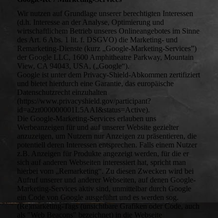
Wir nutzen auf Grundlage unserer berechtigten Interessen
(d.h. Interesse an der Analyse, Optimierung und
wirtschaftlichem Betrieb unseres Onlineangebotes im Sinne
des Art. 6 Abs. 1 lit. f. DSGVO) die Marketing- und
Remarketing-Dienste (kurz „Google-Marketing-Services”)
der Google LLC, 1600 Amphitheatre Parkway, Mountain
View, CA 94043, USA, („Google“).
Google ist unter dem Privacy-Shield-Abkommen zertifiziert
und bietet hierdurch eine Garantie, das europäische
Datenschutzrecht einzuhalten
(https://www.privacyshield.gov/participant?
id=a2zt000000001L5AAI&status=Active).
Die Google-Marketing-Services erlauben uns
Werbeanzeigen für und auf unserer Website gezielter
anzuzeigen, um Nutzern nur Anzeigen zu präsentieren, die
potentiell deren Interessen entsprechen. Falls einem Nutzer
z.B. Anzeigen für Produkte angezeigt werden, für die er
sich auf anderen Webseiten interessiert hat, spricht man
hierbei vom „Remarketing“. Zu diesen Zwecken wird bei
Aufruf unserer und anderer Webseiten, auf denen Google-
Marketing-Services aktiv sind, unmittelbar durch Google
ein Code von Google ausgeführt und es werden sog.
(Re)marketing-Tags (unsichtbare Grafiken oder Code, auch
als "Web Beacons" bezeichnet) in die Webseite