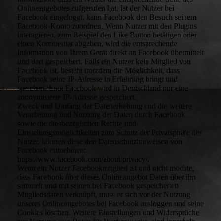
Onlineangebotes aufgerufen hat. Ist der Nutzer bei
Facebook eingeloggt, kann Facebook den Besuch seinem
Facebook-Konto zuordnen. Wenn Nutzer mit den Plugins
interagieren, zum Beispiel den Like Button betätigen oder
einen Kommentar abgeben, wird die entsprechende
Information von Ihrem Gerät direkt an Facebook übermittelt
und dort gespeichert. Falls ein Nutzer kein Mitglied von
Facebook ist, besteht trotzdem die Möglichkeit, dass
Facebook seine IP-Adresse in Erfahrung bringt und
speichert. Laut Facebook wird in Deutschland nur eine
anonymisierte IP-Adresse gespeichert.
Zweck und Umfang der Datenerhebung und die weitere
Verarbeitung und Nutzung der Daten durch Facebook
sowie die diesbezüglichen Rechte und
Einstellungsmöglichkeiten zum Schutz der Privatsphäre der
Nutzer, können diese den Datenschutzhinweisen von
Facebook entnehmen:
https://www.facebook.com/about/privacy/.
Wenn ein Nutzer Facebookmitglied ist und nicht möchte,
dass Facebook über dieses Onlineangebot Daten über ihn
sammelt und mit seinen bei Facebook gespeicherten
Mitgliedsdaten verknüpft, muss er sich vor der Nutzung
unseres Onlineangebotes bei Facebook ausloggen und seine
Cookies löschen. Weitere Einstellungen und Widersprüche