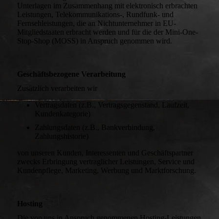
Unterlagen im Zusammenhang mit elektronisch erbrachten
Leistungen, Telekommunikations-, Rundfunk- und
Fernsehleistungen, die an Nichtunternehmer in EU-
Mitgliedstaaten erbracht werden und für die der Mini-One-
Stop-Shop (MOSS) in Anspruch genommen wird.
Geschäftsbezogene Verarbeitung
Zusätzlich verarbeiten wir
Vertragsdaten (z.B., Vertragsgegenstand, Laufzeit,
Kundenkategorie)
Zahlungsdaten (z.B., Bankverbindung,
Zahlungshistorie)
von unseren Kunden, Interessenten und Geschäftspartner
zwecks Erbringung vertraglicher Leistungen, Service und
Kundenpflege, Marketing, Werbung und Marktforschung.
Hosting
Die von uns in Anspruch genommenen Hosting-Leistungen