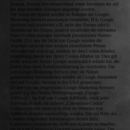
besucht, können ihm entsprechend seiner Interessen die auf
ihn abgestimmten Anzeigen angezeigt werden.
Die Daten der Nutzer werden im Rahmen der Google-
Marketing-Services pseudonym verarbeitet. D.h. Google
speichert und verarbeitet z.B. nicht den Namen oder E-
Mailadresse der Nutzer, sondern verarbeitet die relevanten
Daten Cookie-bezogen innerhalb pseudonymer Nutzer-
Profile. D.h. aus der Sicht von Google werden die
Anzeigen nicht für eine konkret identifizierte Person
verwaltet und angezeigt, sondern für den Cookie-Inhaber,
unabhängig davon wer dieser Cookie-Inhaber ist. Dies gilt
nicht, wenn ein Nutzer Google ausdrücklich erlaubt hat, die
Daten ohne diese Pseudonymisierung zu verarbeiten. Die
von Google-Marketing-Services über die Nutzer
gesammelten Informationen werden an Google übermittelt
und auf Googles Servern in den USA gespeichert.
Zu den von uns eingesetzten Google-Marketing-Services
gehört u.a. das Online-Werbeprogramm „Google
AdWords“. Im Fall von Google AdWords, erhält jeder
AdWords-Kunde ein anderes „Conversion-Cookie“.
Cookies können somit nicht über die Websites von
AdWords-Kunden nachverfolgt werden. Die mit Hilfe des
Cookies eingeholten Informationen dienen dazu,
Conversion-Statistiken für AdWords-Kunden zu erstellen,
die sich für Conversion-Tracking entschieden haben. Die