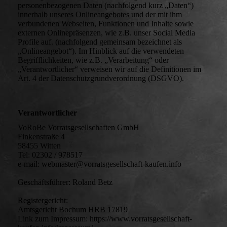
personenbezogenen Daten (nachfolgend kurz „Daten“)
innerhalb unseres Onlineangebotes und der mit ihm
verbundenen Webseiten, Funktionen und Inhalte sowie
externen Onlinepräsenzen, wie z.B. unser Social Media
Profile auf. (nachfolgend gemeinsam bezeichnet als
„Onlineangebot“). Im Hinblick auf die verwendeten
Begrifflichkeiten, wie z.B. „Verarbeitung“ oder
„Verantwortlicher“ verweisen wir auf die Definitionen im
Art. 4 der Datenschutzgrundverordnung (DSGVO).
Verantwortlicher
VoRoBe Vorratsgesellschaften GmbH
Finkenstraße 4
58455 Witten
Tel: 02302 / 978517
e-mail: webmaster@vorratsgesellschaft-kaufen.info
Geschäftsführer: Roland Betz
Registergericht:
Amtsgericht Bochum HRB 17819
Link zum Impressum: https://www.vorratsgesellschaft-