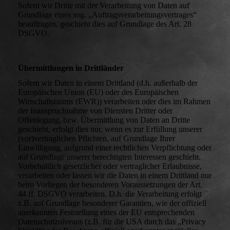
Sofern wir Dritte mit der Verarbeitung von Daten auf
Grundlage eines sog. „Auftragsverarbeitungsvertrages“
beauftragen, geschieht dies auf Grundlage des Art. 28
DSGVO.
Übermittlungen in Drittländer
Sofern wir Daten in einem Drittland (d.h. außerhalb der
Europäischen Union (EU) oder des Europäischen
Wirtschaftsraums (EWR)) verarbeiten oder dies im Rahmen
der Inanspruchnahme von Diensten Dritter oder
Offenlegung, bzw. Übermittlung von Daten an Dritte
geschieht, erfolgt dies nur, wenn es zur Erfüllung unserer
(vor)vertraglichen Pflichten, auf Grundlage Ihrer
Einwilligung, aufgrund einer rechtlichen Verpflichtung oder
auf Grundlage unserer berechtigten Interessen geschieht.
Vorbehaltlich gesetzlicher oder vertraglicher Erlaubnisse,
verarbeiten oder lassen wir die Daten in einem Drittland nur
beim Vorliegen der besonderen Voraussetzungen der Art.
44 ff. DSGVO verarbeiten. D.h. die Verarbeitung erfolgt
z.B. auf Grundlage besonderer Garantien, wie der offiziell
anerkannten Feststellung eines der EU entsprechenden
Datenschutzniveaus (z.B. für die USA durch das „Privacy