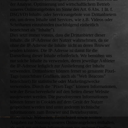
der Analyse, Optimierung und wirtschaftlichem Betrieb
unseres Onlineangebotes im Sinne des Art. 6 Abs. 1 lit. f.
DSGVO) Inhalts- oder Serviceangebote von Drittanbietern
ein, um deren Inhalte und Services, wie z.B. Videos oder
Schriftarten einzubinden (nachfolgend einheitlich
bezeichnet als “Inhalte”).
Dies setzt immer voraus, dass die Drittanbieter dieser
Inhalte, die IP-Adresse der Nutzer wahrnehmen, da sie
ohne die IP-Adresse die Inhalte nicht an deren Browser
senden könnten. Die IP-Adresse ist damit für die
Darstellung dieser Inhalte erforderlich. Wir bemühen uns
nur solche Inhalte zu verwenden, deren jeweilige Anbieter
die IP-Adresse lediglich zur Auslieferung der Inhalte
verwenden. Drittanbieter können ferner so genannte Pixel-
Tags (unsichtbare Grafiken, auch als "Web Beacons"
bezeichnet) für statistische oder Marketingzwecke
verwenden. Durch die "Pixel-Tags" können Informationen,
wie der Besucherverkehr auf den Seiten dieser Website
ausgewertet werden. Die pseudonymen Informationen
können ferner in Cookies auf dem Gerät der Nutzer
gespeichert werden und unter anderem technische
Informationen zum Browser und Betriebssystem,
verweisende Webseiten, Besuchszeit sowie weitere
Angaben zur Nutzung unseres Onlineangebotes enthalten,
als auch mit solchen Informationen aus anderen Quellen