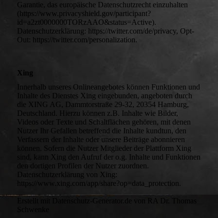
Garantie, das europäische Datenschutzrecht einzuhalten
(https://www.privacyshield.gov/participant?
id=a2zt0000000TORzAAO&status=Active).
Datenschutzerklärung: https://twitter.com/de/privacy, Opt-
Out: https://twitter.com/personalization.
Xing
Innerhalb unseres Onlineangebotes können Funktionen und
Inhalte des Dienstes Xing eingebunden, angeboten durch
die XING AG, Dammtorstraße 29-32, 20354 Hamburg,
Deutschland. Hierzu können z.B. Inhalte wie Bilder,
Videos oder Texte und Schaltflächen gehören, mit denen
Nutzer Ihr Gefallen betreffend die Inhalte kundtun, den
Verfassern der Inhalte oder unsere Beiträge abonnieren
können. Sofern die Nutzer Mitglieder der Plattform Xing
sind, kann Xing den Aufruf der o.g. Inhalte und Funktionen
den dortigen Profilen der Nutzer zuordnen.
Datenschutzerklärung von Xing:
https://www.xing.com/app/share?op=data_protection.
Erstellt mit Datenschutz-Generator.de von RA Dr. Thomas
Schwenke