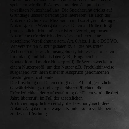
speichern wir die IP-Adresse und den Zeitpunkt der
jeweiligen Nutzerhandlung. Die Speicherung erfolgt auf
Grundlage unserer berechtigten Interessen, als auch der
Nutzer an Schutz vor Missbrauch und sonstiger unbefugter
Nutzung. Eine Weitergabe dieser Daten an Dritte erfolgt
grundsätzlich nicht, außer sie ist zur Verfolgung unserer
Ansprüche erforderlich oder es besteht hierzu eine
gesetzliche Verpflichtung gem. Art. 6 Abs. 1 lit. c DSGVO.
Wir verarbeiten Nutzungsdaten (z.B., die besuchten
Webseiten unseres Onlineangebotes, Interesse an unseren
Produkten) und Inhaltsdaten (z.B., Eingaben im
Kontaktformular oder Nutzerprofil) für Werbezwecke in
einem Nutzerprofil, um den Nutzer z.B. Produkthinweise
ausgehend von ihren bisher in Anspruch genommenen
Leistungen einzublenden.
Die Löschung der Daten erfolgt nach Ablauf gesetzlicher
Gewährleistungs- und vergleichbarer Pflichten, die
Erforderlichkeit der Aufbewahrung der Daten wird alle drei
Jahre überprüft; im Fall der gesetzlichen
Archivierungspflichten erfolgt die Löschung nach deren
Ablauf. Angaben im etwaigen Kundenkonto verbleiben bis
zu dessen Löschung.